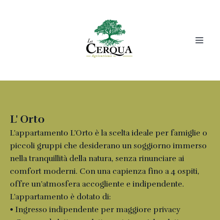
L' Orto
L’appartamento L’Orto è la scelta ideale per famiglie o
piccoli gruppi che desiderano un soggiorno immerso
nella tranquillità della natura, senza rinunciare ai
comfort moderni. Con una capienza fino a 4 ospiti,
offre un’atmosfera accogliente e indipendente.
L’appartamento è dotato di:
• Ingresso indipendente per maggiore privacy